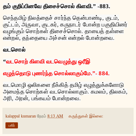
தம்
குறிப்பினவே
திசைச்சொல்
கிளவி
.” -883.
செந்தமிழ்
நிலத்தைச்
சார்ந்த
தென்பாண்டி
,
குடம்
,
குட்டம்
,
அருவா
,
குடகர்
,
கருநாடர்
போன்ற
பகுதியினர்
வழங்கும்
சொற்கள்
திசைச்சொல்
.
தாயைத்
தள்ளை
என்றல்
,
தந்தையை
அச்சன்
என்றல்
போன்றவை
.
வடசொல்
“
வடசொற்
கிளவி
வடவெழுத்து
ஒரீஇ
எழுத்தொடு
புணர்ந்த
சொல்லாகும்மே
.”- 884.
வடமொழி
ஒலிகளை
நீக்கித்
தமிழ்
எழுத்துக்களோடு
அமைந்த
சொற்கள்
வடசொல்லாகும்
.
கமலம்
,
திலகம்
,
அரி
,
அரன்
,
பங்கயம்
போன்றவை
.
kalappal kumaran
நேரம்
8:13 AM
கருத்துகள் இல்லை:
பகிர்