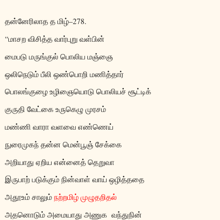
தன்னேரிலாத த மிழ்
–278.
“
மாசற விசித்த வார்புறு வள்பின்
மைபடு மருங்குல் பொலிய மஞ்ஞை
ஒலிநெடும் பீலி ஒண்பொறி மணித்தார்
பொலங்குழை உழிஞையொடு பொலியச் சூட்டிக்
குருதி வேட்கை உருகெழு முரசம்
மண்ணி வாரா வளவை எண்ணெய்
நுரைமுகந் தன்ன மென்பூஞ் சேக்கை
அறியாது ஏறிய என்னைத் தெறுவா
இருபாற் படுக்கும் நின்வாள் வாய் ஒழித்ததை
அதூஉம் சாலும்
நற்றமிழ் முழுதறிதல்
அதனொடும் அமையாது அணுக
வந்துநின்