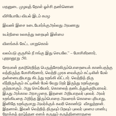
மதனுடை முழவுத் தோள் ஓச்சி தண்ணென
வீசியோயே வியல் இடம் கமழ
இவண் இசை உடையோர்க்குஅல்லது அவணது
உயர்நிலை உலகத்து உறையுள் இன்மை
விளங்கக் கேட்ட மாறுகொல்
வலம்படு குருசில் நீ ஈங்கு இது செயலே
.” –
மோசிகீரனார்
,
புறநானூறு
:50.
சேரமான் தகடூரெறிந்த பெருஞ்சேரலிரும்பொறையைக் காண்பதற்கு
வந்திருந்த மோசிகீரனார்
,
வெற்றி முரசு வைக்கும் கட்டிலின் மேல்
தன்னையறியாது கிடந்து உறங்கி விட்டார்
.
வெற்றித் திரு
வீற்றிருக்கும் கட்டிலின் மேல் வேறு பிறர் இருந்து உறங்குவது
குற்றமாகும்
.
அது செய்வோர்
,
கொலைத் தண்டத்துக்குரியராவர்
.
இஃது அக்கால அரசமுறை
,
இதனை அறியாதவர் புலவர்
.
அவர்
உறங்கியதை அறிந்த இரும்பொறை அவரைக் கொலை புரியாது
,
இனிதே உறங்குமாறு அவர்க்குக் கவரி கொண்டு
வீசலுற்றான்
.
இதனால்
,
இவன் வெற்றித் திருவும் பிறவும் புலவர் புலமை மாண்பு
நோக்கத் தாழ்ந்தன எனக் கருதும் கருத்தினனாதலை