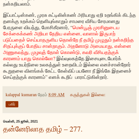
நன்கறியலாம்
.
இப்பாட்டின்கண்
,
முரசு கட்டிலின்கண் அரியாது ஏறி உறங்கிக் கிடந்த
தனக்கு உறக்கம் தெளியுங்காறும் சாமரை வீசிய சேரமானது
பேரருளை வியந்து
,
மோசிகீரனார்
, “
மென்பூஞ்
முரசினுடைய
சேக்கைக்கண் அறியா தேறிய என்னை
,
வாளால் இருபாற்
படுப்பதைச் செய்யாதருளிய தொன்றே நீ தமிழ் முழுதும் நன்கறிந்த
சிறப்புக்குப் போதிய சான்றாகும்
.
அதனோடு அமையாது
,
என்னை
அணுகவந்து
,
முழவுத் தோள் கொண்டு
,
கவரி வீசியதற்குக்
காரணம் யாது கொல்லோ
?
இவ்வுலகத்தே இசையுடையோர்க்
கல்லது உயர்நிலை உலகத்துள் உறைவிடம் இல்லை எனச்சான்றோர்
கூறுதலை விளங்கக் கேட்ட கேள்விப் பயனோ நீ இங்கே இதனைச்
செய்தற்குக் காரணம்
”
எனக் கூறிப்
பாராட்டுகின்றார்
.
kalappal kumaran
நேரம்
8:09 AM
கருத்துகள் இல்லை:
பகிர்
வெள்ளி, 25 ஜூன், 2021
தன்னேரிலாத தமிழ் – 277.