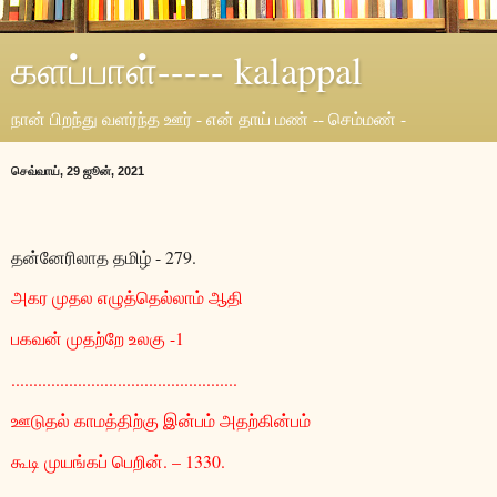
களப்பாள்----- kalappal
நான் பிறந்து வளர்ந்த ஊர் - என் தாய் மண் -- செம்மண் -
செவ்வாய், 29 ஜூன், 2021
தன்னேரிலாத தமிழ்
- 279.
அகர முதல எழுத்தெல்லாம் ஆதி
பகவன் முதற்றே உலகு
-1
...................................................
ஊடுதல் காமத்திற்கு இன்பம் அதற்கின்பம்
கூடி முயங்கப் பெறின்
. – 1330.