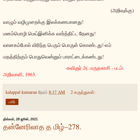
(
அறிவுக்கு)
வாழும் வழிமுறைக்கு இலக்கணமானது!
மனம்மொழி மெய்இனிக்க வார்த்திட்ட தேனது!
வானகம்போல் விரிந்த பெரும் பொருள் கொண்டது!-எம்
மதத்திற்கும் பொதுவென்னும் பாராட்டைக்கண்டது!
-
கவிஞர் அ
.
மருதகாசி
-
படம்
:
அறிவாளி
, 1963.
kalappal kumaran
நேரம்
8:17 AM
2 கருத்துகள்:
பகிர்
திங்கள், 28 ஜூன், 2021
தன்னேரிலாத த மிழ்–278.