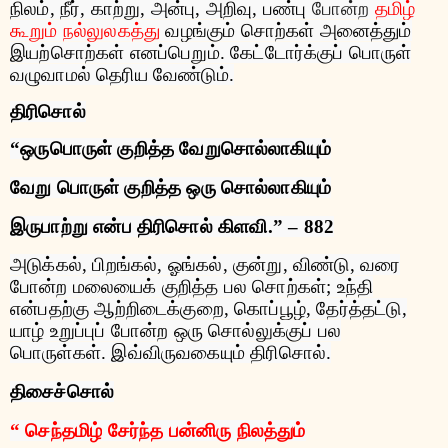
நிலம்
,
நீர்
,
காற்று
,
அன்பு
,
அறிவு
,
பண்பு
போன்ற
தமிழ்
கூறும்
நல்லுலகத்து
வழங்கும்
சொற்கள்
அனைத்தும்
இயற்சொற்கள்
எனப்பெறும்
.
கேட்டோர்க்குப்
பொருள்
வழுவாமல்
தெரிய
வேண்டும்
.
திரிசொல்
“
ஒருபொருள்
குறித்த
வேறுசொல்லாகியும்
வேறு
பொருள்
குறித்த
ஒரு
சொல்லாகியும்
இருபாற்று
என்ப
திரிசொல்
கிளவி
.” – 882
அடுக்கல்
,
பிறங்கல்
,
ஓங்கல்
,
குன்று
,
விண்டு
,
வரை
போன்ற
மலையைக்
குறித்த
பல
சொற்கள்
;
உந்தி
என்பதற்கு
ஆற்றிடைக்குறை
,
கொப்பூழ்
,
தேர்த்தட்டு
,
யாழ்
உறுப்புப்
போன்ற
ஒரு
சொல்லுக்குப்
பல
பொருள்கள்
.
இவ்விருவகையும்
திரிசொல்
.
திசைச்சொல்
“
செந்தமிழ்
சேர்ந்த
பன்னிரு
நிலத்தும்